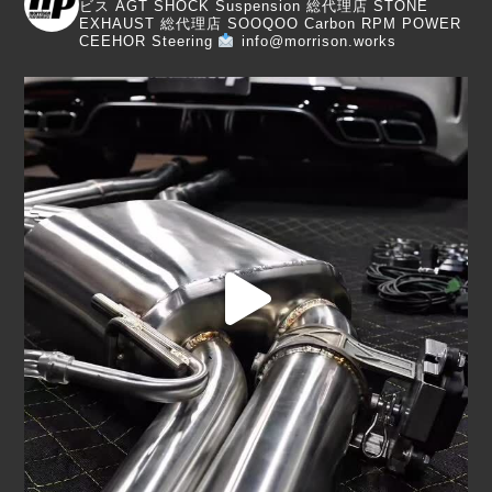
ビス
AGT SHOCK Suspension 総代理店
STONE
EXHAUST 総代理店
SOOQOO Carbon
RPM POWER
CEEHOR Steering
info@morrison.works