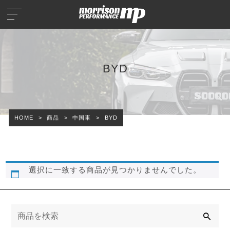
BYD
HOME
>
商品
>
中国車
>
BYD
選択に一致する商品が見つかりませんでした。
検
索