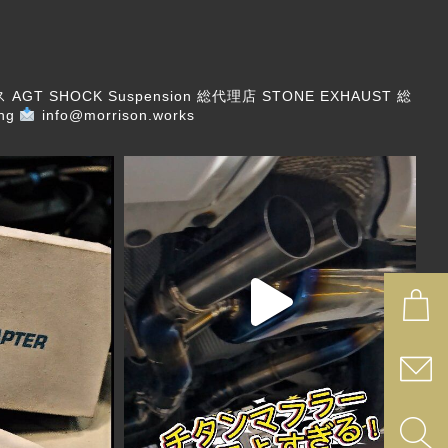
ス
AGT SHOCK Suspension 総代理店
STONE EXHAUST 総
ng
info@morrison.works