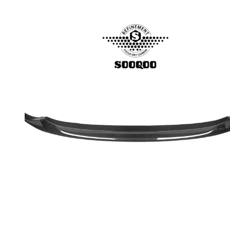
RPMPOWER
BMW 8 Series G14
G15 G16
BMW M8 F91 F92
F93
BMW X3 G01
BMW iX3 G08
BMW X3M F97
BMW X5M F95