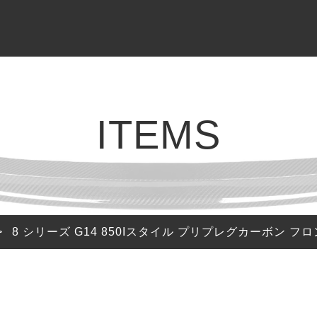
BRAND
GALLERY
BLOG & INFO
ブランド
ギャラリー
ブログ / お知らせ
AGT SHOCK
車高調
BMW 2 Series G42
お知らせ
ITEMS
REIKEN
エアロパーツ
BMW M2 F87
ブログ
CEEHOR
ステアリング
BMW M2 G87
ピックアップ
SHADOW
バルブコントローラー
BMW M3 G80
>
8 シリーズ G14 850Iスタイル プリプレグカーボン フロン
SOOQOO
BMW 4 Series G22
G23 G26
STONE EXHAUST
BMW i4 G26