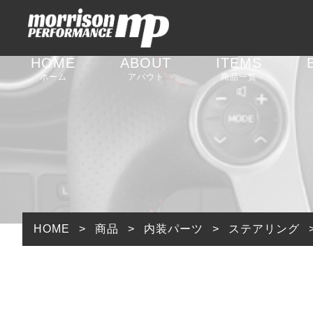
HOME
ABOUT
ITEMS
ホーム
アバウト
商品一覧
足回りパーツ
外装パーツ
内装パーツ
排気系パーツ
HOME
>
商品
>
内装パーツ
>
ステアリング