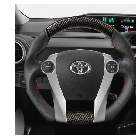
RPMPOWER
BMW 8 Series G14
G15 G16
BMW M8 F91 F92
F93
BMW X3 G01
BMW iX3 G08
BMW X3M F97
BMW X5M F95