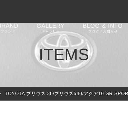
BRAND
GALLERY
BLOG & INFO
ブランド
ギャラリー
ブログ / お知らせ
AGT SHOCK
車高調
BMW 2 Series G42
お知らせ
ITEMS
REIKEN
エアロパーツ
BMW M2 F87
ブログ
CEEHOR
ステアリング
BMW M2 G87
ピックアップ
SHADOW
バルブコントローラー
BMW M3 G80
>
TOYOTA プリウス 30/プリウスα40/アクア10 GR 
SOOQOO
BMW 4 Series G22
G23 G26
STONE EXHAUST
BMW i4 G26