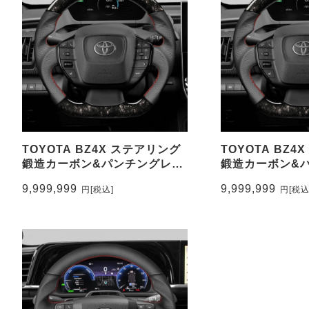
TOYOTA BZ4X ステアリング
TOYOTA BZ4
鍛造カーボン&パンチングレザ
鍛造カーボン&
ー トップマーク無し
ー トップマーク
9,999,999
9,999,999
円
[税込]
円
[税込
CEEHOR-BZ4_FOC
CEEHOR-BZ4