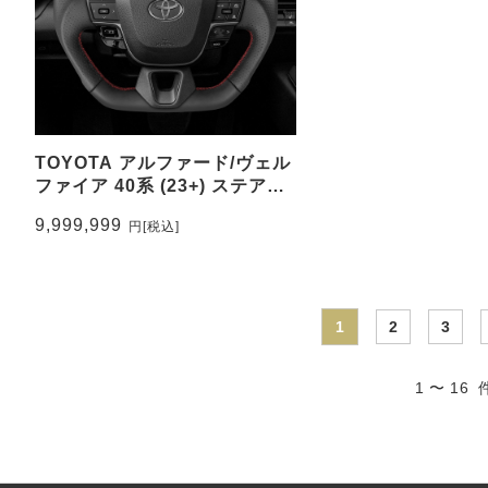
TOYOTA アルファード/ヴェル
ファイア 40系 (23+) ステアリ
ングレザー&パンチングレザー
9,999,999
円
[税込]
トップマーク無し CEEHOR-
CA24_NAP
1
2
3
1 〜 16