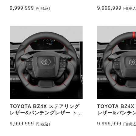
レザー トップマーク無し
エード調&パンチ
9,999,999
9,999,999
円
[税込]
円
[税込
CEEHOR-HR22_WAC
ップマーク有り C
269B_ACNAO
TOYOTA BZ4X ステアリング
TOYOTA BZ4
レザー&パンチングレザー トッ
レザー&パンチン
プマーク無し CEEHOR-
プマーク有り CE
9,999,999
9,999,999
円
[税込]
円
[税込
BZ4_NAP
BZ4_NAPO