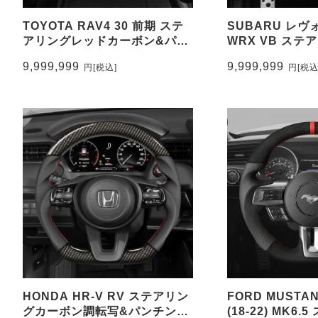
TOYOTA RAV4 30 前期 ステ
SUBARU レヴ
アリングレッドカーボン&パン
WRX VB ス
チングレザー トップマーク無
&パンチングレザ
9,999,999
9,999,999
円
[税込]
円
[税込
し CEEHOR-315_COCA
ク有り CEEHOR
WR22_NAPO
HONDA HR-V RV ステアリン
FORD MUST
グカーボン調転写&パンチング
(18-22) MK6