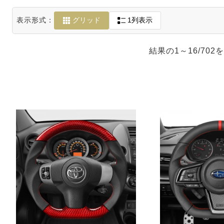
RPMPOWER
表示形式：
グリッド
1列表示
BMW 8 Series G14
G15 G16
結果の1～16/70
BMW M8 F91 F92
F93
BMW X3 G01
BMW iX3 G08
BMW X3M F97
BMW X5M F95