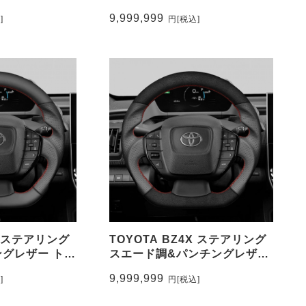
ングレザー ト
造カーボン&パンチングレザー
9,999,999
]
円
[税込]
EEHOR-
トップマーク有り CEEHOR-
BM5B_FOCO
X ステアリング
TOYOTA BZ4X ステアリング
グレザー トッ
スエード調&パンチングレザー
EHOR-
トップマーク無し CEEHOR-
9,999,999
]
円
[税込]
BZ4_ACNA