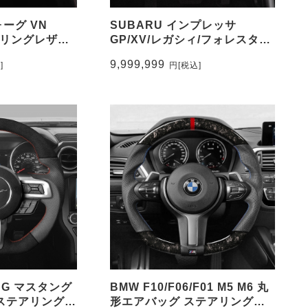
ォーグ VN
SUBARU インプレッサ
テアリングレザー
GP/XV/レガシィ/フォレスター
ー トップマー
ステアリングスエード調&パン
9,999,999
]
円
[税込]
-
チングレザー トップマーク有
り CEEHOR-MU82_ACNAO
ANG マスタング
BMW F10/F06/F01 M5 M6 丸
.5 ステアリングス
形エアバッグ ステアリング鍛