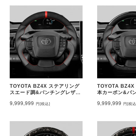
TOYOTA BZ4X ステアリング
TOYOTA BZ4
スエード調&パンチングレザー
本カーボン&パ
トップマーク有り CEEHOR-
トップマーク無し 
9,999,999
9,999,999
円
[税込]
円
[税込
BZ4_ACNAO
BZ4_CAR