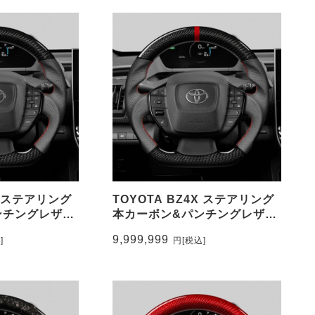
X ステアリング
TOYOTA BZ4X ステアリング
ンチングレザー
本カーボン&パンチングレザー
CEEHOR-
トップマーク有り CEEHOR-
9,999,999
]
円
[税込]
BZ4_CARO