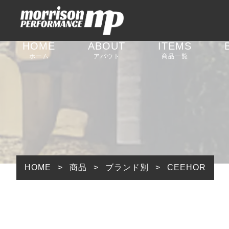
HOME
ABOUT
ITEMS
ホーム
アバウト
商品一覧
足回りパーツ
外装パーツ
内装パーツ
排気系パーツ
HOME
>
商品
>
ブランド別
>
CEEHOR