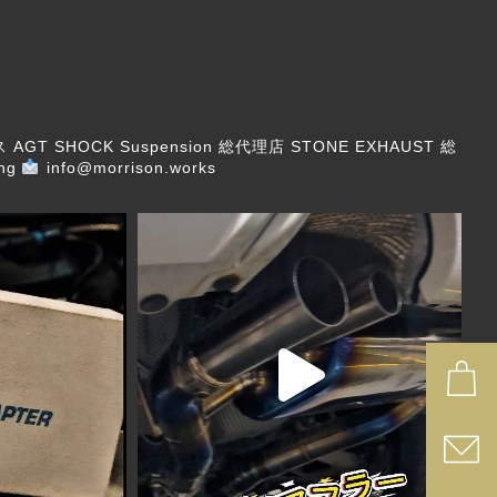
ス
AGT SHOCK Suspension 総代理店
STONE EXHAUST 総
ng
info@morrison.works