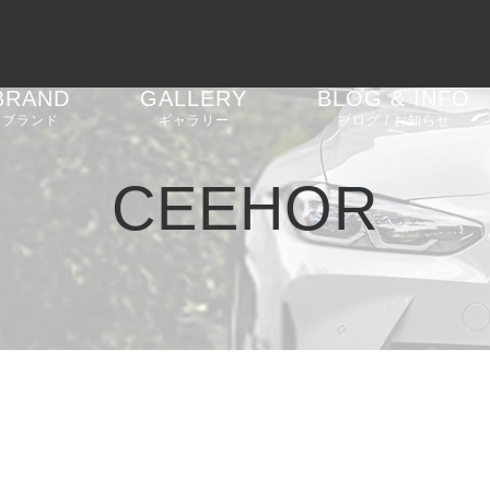
BRAND
GALLERY
BLOG & INFO
ブランド
ギャラリー
ブログ / お知らせ
AGT SHOCK
車高調
BMW 2 Series G42
お知らせ
CEEHOR
REIKEN
エアロパーツ
BMW M2 F87
ブログ
CEEHOR
ステアリング
BMW M2 G87
ピックアップ
SHADOW
バルブコントローラー
BMW M3 G80
SOOQOO
BMW 4 Series G22
G23 G26
STONE EXHAUST
BMW i4 G26