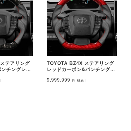
X ステアリング
TOYOTA BZ4X ステアリング
パンチングレザ
レッドカーボン&パンチングレ
有り
ザー トップマーク無し
9,999,999
]
円
[税込]
_FOCO
CEEHOR-BZ4_COCA