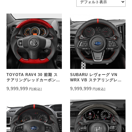
TOYOTA RAV4 30 前期 ス
SUBARU レヴォーグ VN
テアリングレッドカーボン&
WRX VB ステアリングレザ
パンチングレザー トップマー
ー&パンチングレザー トップ
9,999,999
9,999,999
円
[税込]
円
[税込]
ク無し CEEHOR-315_COCA
マーク有り CEEHOR-
WR22_NAPO