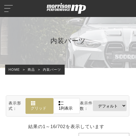
内装パーツ
HOME
>
商品
>
内装パーツ
表示形
表示件
グリッド
1列表示
式：
数：
結果の1～16/702を表示しています