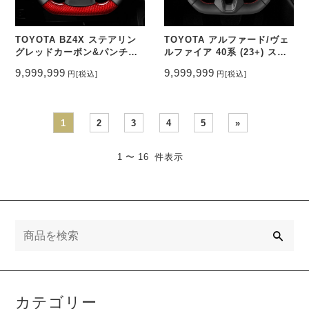
TOYOTA BZ4X ステアリン
TOYOTA アルファード/ヴェ
グレッドカーボン&パンチン
ルファイア 40系 (23+) ステ
グレザー トップマーク無し
アリングレザー&パンチング
9,999,999
9,999,999
円
[税込]
円
[税込]
CEEHOR-BZ4_COCA
レザー トップマーク無し
CEEHOR-CA24_NAP
1
2
3
4
5
»
1 〜 16 件表示
検
索
カテゴリー