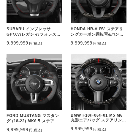
SUBARU インプレッサ
HONDA HR-V RV ステアリ
GP/XV/レガシィ/フォレスタ
ングカーボン調転写&パンチ
ー ステアリングスエード調&
ングレザー トップマーク無し
9,999,999
9,999,999
円
[税込]
円
[税込]
CEEHOR-HR22_WAC
パンチングレザー トップマー
ク有り CEEHOR-
MU82_ACNAO
BMW F10/F06/F01 M5 M6
FORD MUSTANG マスタン
丸形エアバッグ ステアリング
グ (18-22) MK6.5 ステアリ
鍛造カーボン&パンチングレ
ングスエード調&パンチング
9,999,999
9,999,999
円
[税込]
円
[税込]
ザー トップマーク有り
レザー トップマーク有り