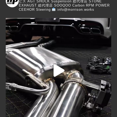
ビス
AGT SHOCK Suspension 総代理店
STONE
EXHAUST 総代理店
SOOQOO Carbon
RPM POWER
CEEHOR Steering
info@morrison.works