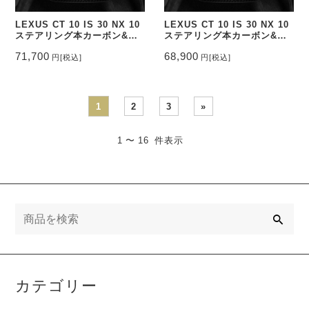
LEXUS CT 10 IS 30 NX 10
LEXUS CT 10 IS 30 NX 10
ステアリング本カーボン&パ
ステアリング本カーボン&パ
ンチングレザー トップマーク
ンチングレザー トップマーク
71,700
68,900
円
[税込]
円
[税込]
有り CEEHOR-392_CARO
無し CEEHOR-392_CAR
1
2
3
»
1 〜 16 件表示
検
索
カテゴリー