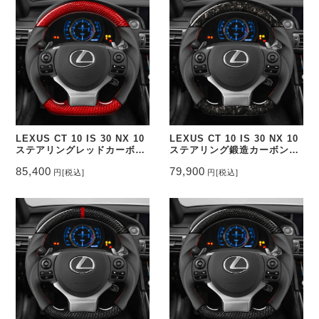
LEXUS CT 10 IS 30 NX 10
LEXUS CT 10 IS 30 NX 10
ステアリングレッドカーボン
ステアリング鍛造カーボン&
&パンチングレザー トップマ
パンチングレザー トップマー
85,400
79,900
円
[税込]
円
[税込]
ーク無し CEEHOR-
ク無し CEEHOR-392_FOC
392_COCA