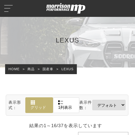
LEXUS
HOME
>
商品
>
国産車
>
LEXUS
表示形
表示件
グリッド
1列表示
式：
数：
結果の1～16/37を表示しています