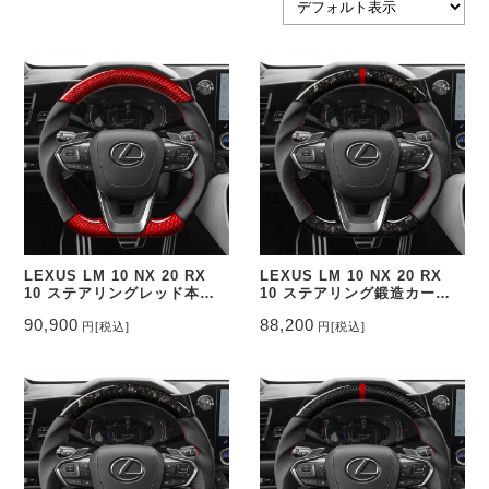
LEXUS LM 10 NX 20 RX
LEXUS LM 10 NX 20 RX
10 ステアリングレッド本カ
10 ステアリング鍛造カーボ
ーボン&パンチングレザー ト
ン&パンチングレザー トップ
90,900
88,200
円
[税込]
円
[税込]
ップマーク無し CEEHOR-
マーク有り CEEHOR-
NX22_COCA
NX22_FOCO