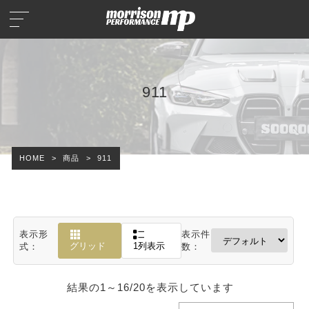
911
HOME
>
商品
>
911
表示形
表示件
グリッド
1列表示
式：
数：
結果の1～16/20を表示しています