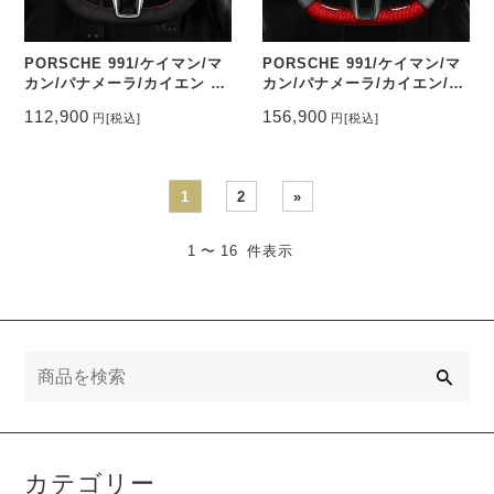
PORSCHE 991/ケイマン/マ
PORSCHE 991/ケイマン/マ
カン/パナメーラ/カイエン ス
カン/パナメーラ/カイエン/タ
テアリングスエード調&パン
イカン ステアリングレッドカ
112,900
156,900
円
[税込]
円
[税込]
チングレザー トップマーク有
ーボン&パンチングレザー ト
り CEEHOR-9115_ACNAO
ップマーク無し CEEHOR-
992_COCA
1
2
»
1 〜 16 件表示
検
索
カテゴリー