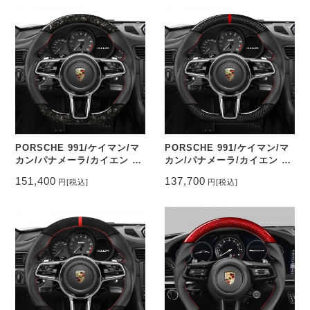
9115_COCA
PORSCHE 991/ケイマン/マ
PORSCHE 991/ケイマン/マ
カン/パナメーラ/カイエン ス
カン/パナメーラ/カイエン ス
テアリング鍛造カーボン&パ
テアリング本カーボン&パン
151,400
137,700
円
[税込]
円
[税込]
ンチングレザー トップマーク
チングレザー トップマーク有
無し CEEHOR-9115_FOC
り CEEHOR-9115_CARO