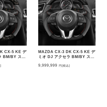
K CX-5 KE デ
MAZDA CX-3 DK CX-5 KE デ
 BM/BY ステ
ミオ DJ アクセラ BM/BY ステ
ーボン&パンチ
アリング本カーボン&パンチン
9,999,999
]
円
[税込]
ップマーク無し
グレザー トップマーク有り
FOC
CEEHOR-M3_CARO