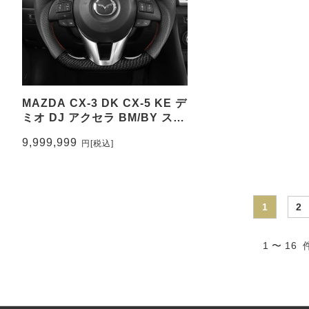
MAZDA CX-3 DK CX-5 KE デ
ミオ DJ アクセラ BM/BY ステ
アリング本カーボン&パンチン
9,999,999
円
[税込]
グレザー トップマーク無し
CEEHOR-M3_CAR
1
2
1 〜 16