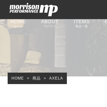
HOME
ABOUT
ITEMS
ホーム
アバウト
商品一覧
足回りパーツ
外装パーツ
内装パーツ
排気系パーツ
HOME
>
商品
>
AXELA