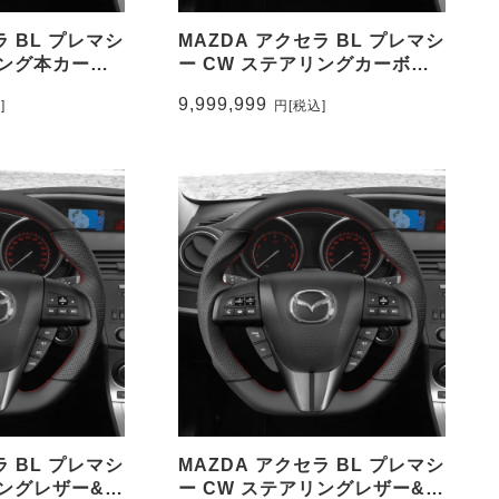
ラ BL プレマシ
MAZDA アクセラ BL プレマシ
リング本カーボ
ー CW ステアリングカーボン
ザー トップマ
調転写&パンチングレザー トッ
9,999,999
]
円
[税込]
R-M32_CAR
プマーク無し CEEHOR-
M32_WAC
ラ BL プレマシ
MAZDA アクセラ BL プレマシ
リングレザー&パ
ー CW ステアリングレザー&パ