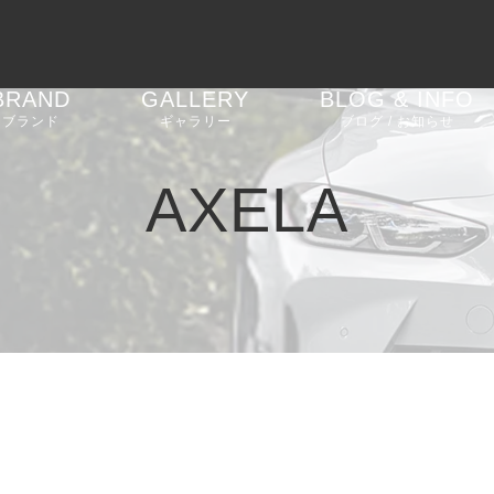
BRAND
GALLERY
BLOG & INFO
ブランド
ギャラリー
ブログ / お知らせ
AGT SHOCK
車高調
BMW 2 Series G42
お知らせ
AXELA
REIKEN
エアロパーツ
BMW M2 F87
ブログ
CEEHOR
ステアリング
BMW M2 G87
ピックアップ
SHADOW
バルブコントローラー
BMW M3 G80
SOOQOO
BMW 4 Series G22
G23 G26
STONE EXHAUST
BMW i4 G26