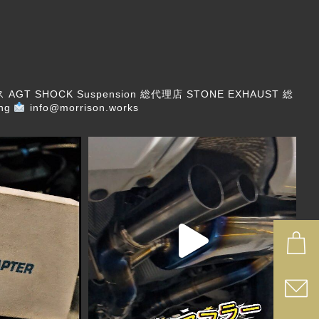
ス
AGT SHOCK Suspension 総代理店
STONE EXHAUST 総
ng
info@morrison.works