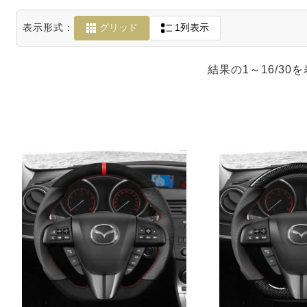
RPMPOWER
表示形式：
グリッド
1列表示
BMW 8 Series G14
G15 G16
結果の1～16/30
BMW M8 F91 F92
F93
BMW X3 G01
BMW iX3 G08
BMW X3M F97
BMW X5M F95