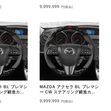
 トップマーク
ンチングレザー トップマーク
9,999,999
]
円
[税込]
M32_NAPO
無し CEEHOR-M32_NAP
ラ BL プレマシ
MAZDA アクセラ BL プレマシ
リング鍛造カー
ー CW ステアリング鍛造カー
レザー トップ
ボン&パンチングレザー トップ
9,999,999
]
円
[税込]
HOR-
マーク有り CEEHOR-
M32_FOCO