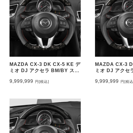
MAZDA CX-3 DK CX-5 KE デ
MAZDA CX-3 D
ミオ DJ アクセラ BM/BY ステ
ミオ DJ アクセラ
アリング鍛造カーボン&パンチ
アリング鍛造カ
9,999,999
9,999,999
円
[税込]
円
[税込
ングレザー トップマーク有り
ングレザー ト
CEEHOR-M3_FOCO
CEEHOR-M3_