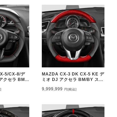
X-5/CX-8/デ
MAZDA CX-3 DK CX-5 KE デ
/アクセラ BM
ミオ DJ アクセラ BM/BY ステ
ザー&パンチン
アリングレッド本カーボン&パ
9,999,999
]
円
[税込]
プマーク無し
ンチングレザー トップマーク
_NAP
無し CEEHOR-M3_COCA