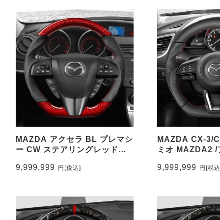
MAZDA アクセラ BL プレマシ
MAZDA CX-3/C
ー CW ステアリングレッド本
ミオ MAZDA2 
カーボン&パンチングレザー ト
ステアリングレ
9,999,999
9,999,999
円
[税込]
円
[税込
ップマーク無し CEEHOR-
グレザー トッ
M32_COCA
CEEHOR-M335