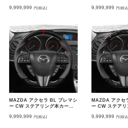
調&パンチングレザー トップマ
ンチングレザー
9,999,999
9,999,999
円
[税込]
円
[税込
ーク無し CEEHOR-
有り CEEHOR-
M32_ACNA
MAZDA アクセラ BL プレマシ
MAZDA アクセ
ー CW ステアリング本カーボ
ー CW ステア
ン&パンチングレザー トップマ
ボン&パンチング
9,999,999
9,999,999
円
[税込]
円
[税込
ーク有り CEEHOR-
マーク無し CEE
M32_CARO
M32_FOC