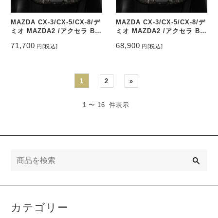
MAZDA CX-3/CX-5/CX-8/デ
MAZDA CX-3/CX-5/CX-8/デ
ミオ MAZDA2 /アクセラ BM
ミオ MAZDA2 /アクセラ BM
ステアリング鍛造カーボン&
ステアリング鍛造カーボン&
71,700
68,900
円
[税込]
円
[税込]
パンチングレザー トップマー
パンチングレザー トップマー
ク有り CEEHOR-
ク無し CEEHOR-M335_FOC
M335_FOCO
1
2
»
1 〜 16 件表示
検
索
カテゴリー