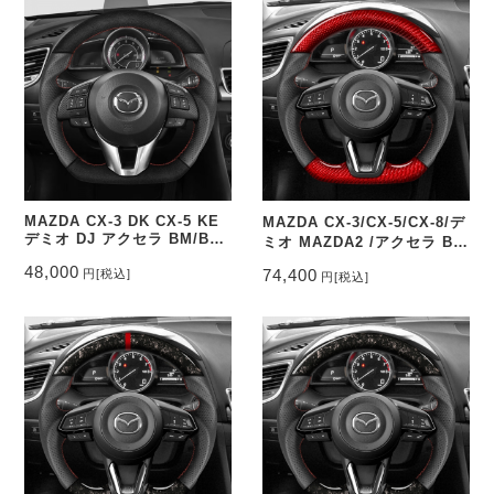
MAZDA CX-3 DK CX-5 KE
MAZDA CX-3/CX-5/CX-8/デ
デミオ DJ アクセラ BM/BY
ミオ MAZDA2 /アクセラ BM
ステアリングスエード調&パ
ステアリングレッド本カーボ
48,000
74,400
円
[税込]
円
[税込]
ンチングレザー トップマーク
ン&パンチングレザー トップ
無し CEEHOR-M3_ACNA
マーク無し CEEHOR-
M335_COCA