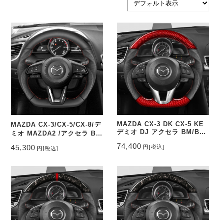
MAZDA CX-3 DK CX-5 KE
MAZDA CX-3/CX-5/CX-8/デ
デミオ DJ アクセラ BM/BY
ミオ MAZDA2 /アクセラ BM
ステアリングレッド本カーボ
ステアリングレザー&パンチ
74,400
45,300
円
[税込]
円
[税込]
ン&パンチングレザー トップ
ングレザー トップマーク無し
マーク無し CEEHOR-
CEEHOR-M335_NAP
M3_COCA