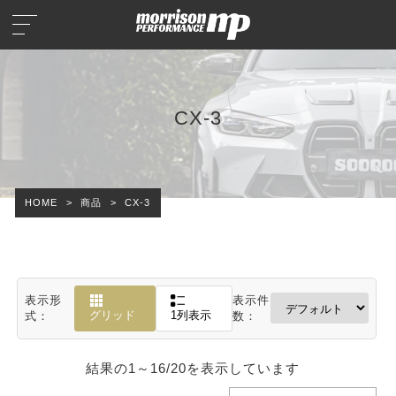
CX-3
HOME
>
商品
>
CX-3
表示形
表示件
グリッド
1列表示
式：
数：
結果の1～16/20を表示しています