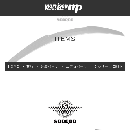
ITEMS
HOME
>
商品
>
外装パーツ
>
エアロパーツ
>
3 シリーズ E93 M4