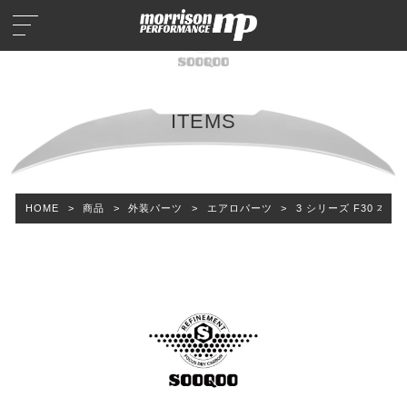
ITEMS
HOME
>
商品
>
外装パーツ
>
エアロパーツ
>
3 シリーズ F30 本カ