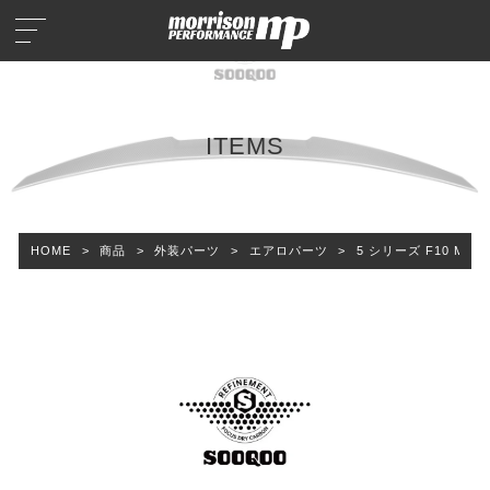
ITEMS
HOME
>
商品
>
外装パーツ
>
エアロパーツ
>
5 シリーズ F10 M4