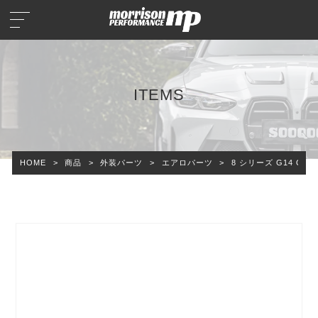
ITEMS
HOME
>
商品
>
外装パーツ
>
エアロパーツ
>
8 シリーズ G14 O