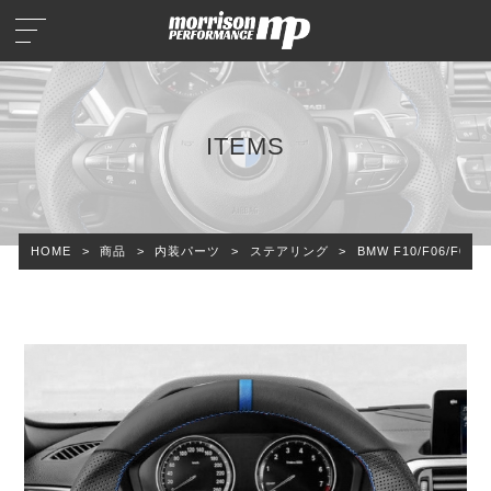
ITEMS
HOME
>
商品
>
内装パーツ
>
ステアリング
>
BMW F10/F06/F