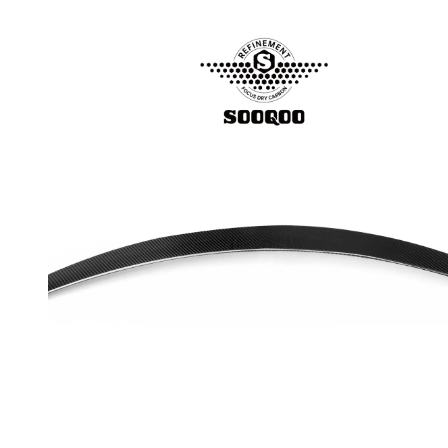
RPMPOWER
BMW 8 Series G14
G15 G16
BMW M8 F91 F92
F93
BMW X3 G01
BMW iX3 G08
BMW X3M F97
BMW X5M F95