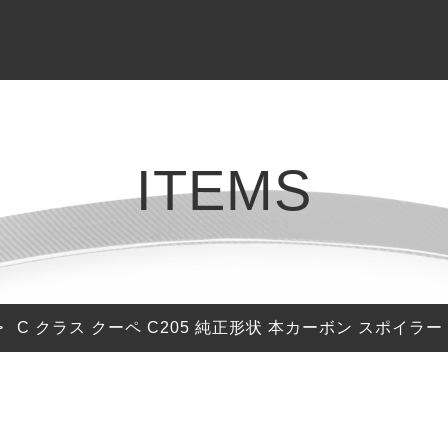
BRAND
GALLERY
BLOG & INFO
ブランド
ギャラリー
ブログ / お知らせ
AGT SHOCK
車高調
BMW 2 Series G42
お知らせ
ITEMS
REIKEN
エアロパーツ
BMW M2 F87
ブログ
CEEHOR
ステアリング
BMW M2 G87
ピックアップ
SHADOW
バルブコントローラー
BMW M3 G80
>
C クラス クーペ C205 純正形状 本カーボン スポイラー S
SOOQOO
BMW 4 Series G22
G23 G26
STONE EXHAUST
BMW i4 G26