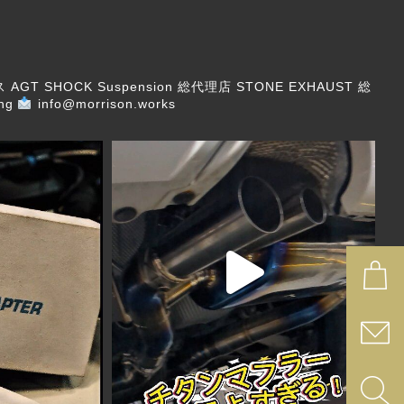
ス
AGT SHOCK Suspension 総代理店
STONE EXHAUST 総
ng
info@morrison.works