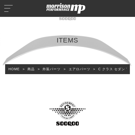
ITEMS
HOME
>
商品
>
外装パーツ
>
エアロパーツ
>
C クラス セダン W20