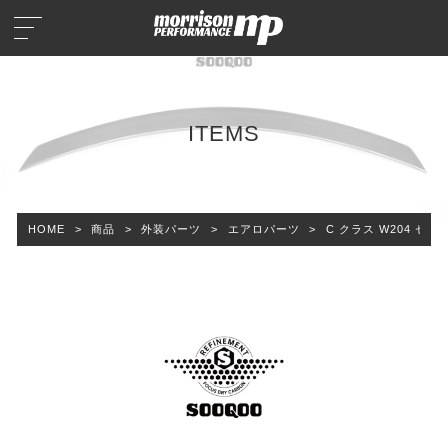
ITEMS
HOME
>
商品
>
外装パーツ
>
エアロパーツ
>
C クラス W204 セダ