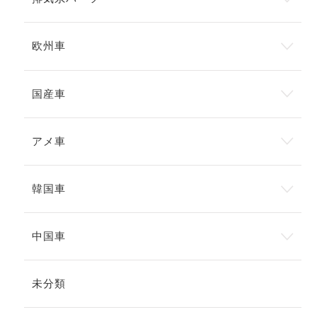
欧州車
国産車
アメ車
韓国車
中国車
未分類