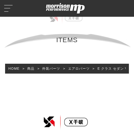
ITEMS
HOME
>
商品
>
外装パーツ
>
エアロパーツ
>
E クラス セダン W21