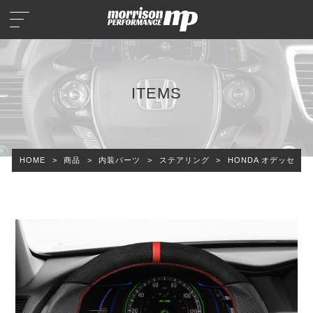
ITEMS
HOME
>
商品
>
内装パーツ
>
ステアリング
>
HONDA オデッセイ 