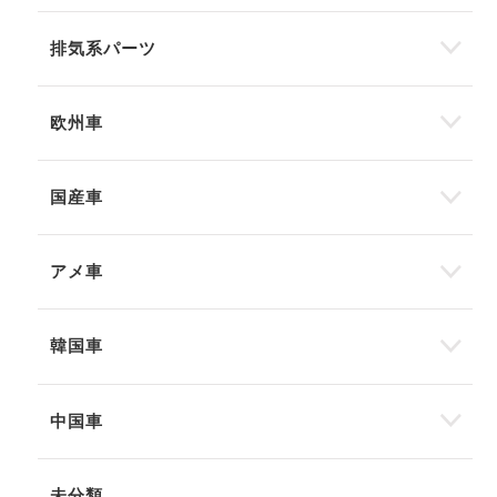
排気系パーツ
欧州車
国産車
アメ車
韓国車
中国車
未分類