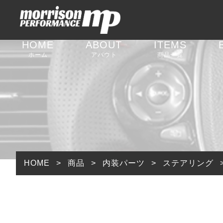
HOME
ABOUT
ITEMS
ホーム
アバウト
商品一覧
足回りパーツ
外装パーツ
内装パーツ
排気系パーツ
HOME
>
商品
>
内装パーツ
>
ステアリング