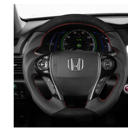
RPMPOWER
BMW 8 Series G14
G15 G16
BMW M8 F91 F92
F93
BMW X3 G01
BMW iX3 G08
BMW X3M F97
BMW X5M F95