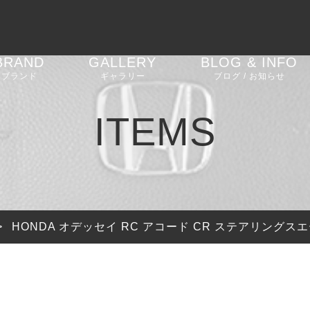
BRAND
GALLERY
BLOG & INFO
ブランド
ギャラリー
ブログ / お知らせ
AGT SHOCK
車高調
BMW 2 Series G42
お知らせ
ITEMS
REIKEN
エアロパーツ
BMW M2 F87
ブログ
CEEHOR
ステアリング
BMW M2 G87
ピックアップ
SHADOW
バルブコントローラー
BMW M3 G80
>
HONDA オデッセイ RC アコード CR ステアリングスエ
SOOQOO
BMW 4 Series G22
G23 G26
STONE EXHAUST
BMW i4 G26