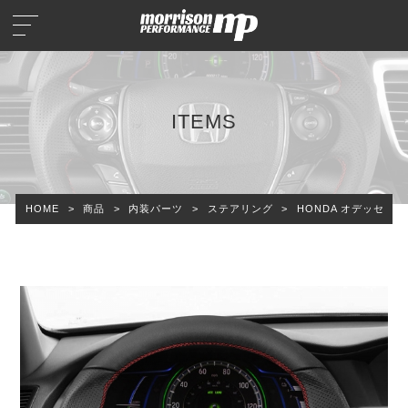
ITEMS
HOME
>
商品
>
内装パーツ
>
ステアリング
>
HONDA オデッセイ 