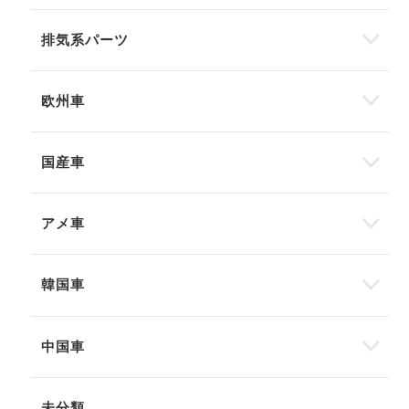
排気系パーツ
欧州車
国産車
アメ車
韓国車
中国車
未分類