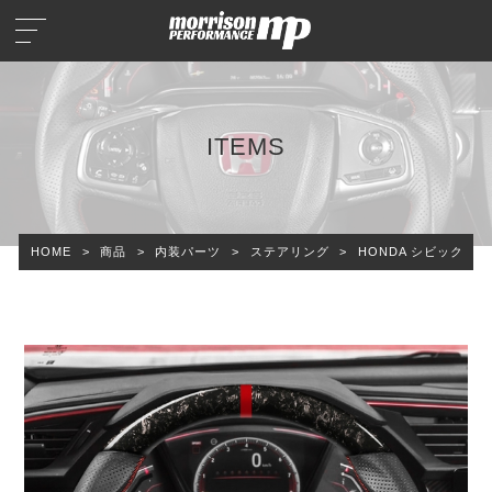
ITEMS
HOME
>
商品
>
内装パーツ
>
ステアリング
>
HONDA シビック タ