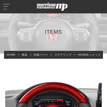
ITEMS
HOME
>
商品
>
内装パーツ
>
ステアリング
>
HONDA シビック タ