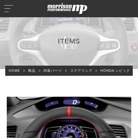
ITEMS
HOME
>
商品
>
内装パーツ
>
ステアリング
>
HONDA シビック F