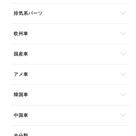
排気系パーツ
欧州車
国産車
アメ車
韓国車
中国車
未分類