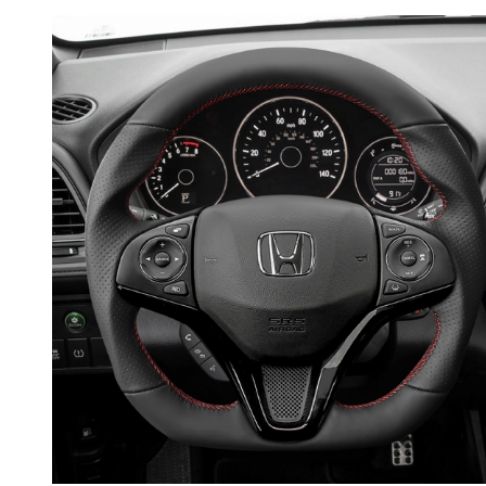
RPMPOWER
BMW 8 Series G14
G15 G16
BMW M8 F91 F92
F93
BMW X3 G01
BMW iX3 G08
BMW X3M F97
BMW X5M F95