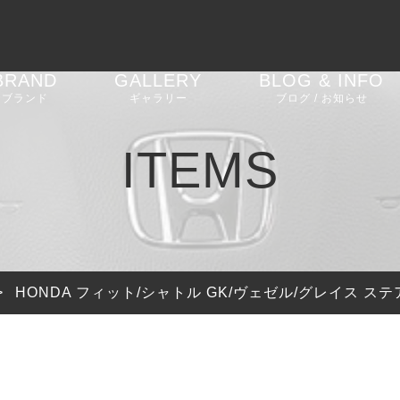
BRAND
GALLERY
BLOG & INFO
ブランド
ギャラリー
ブログ / お知らせ
AGT SHOCK
車高調
BMW 2 Series G42
お知らせ
ITEMS
REIKEN
エアロパーツ
BMW M2 F87
ブログ
CEEHOR
ステアリング
BMW M2 G87
ピックアップ
SHADOW
バルブコントローラー
BMW M3 G80
>
HONDA フィット/シャトル GK/ヴェゼル/グレイス ス
SOOQOO
BMW 4 Series G22
G23 G26
STONE EXHAUST
BMW i4 G26