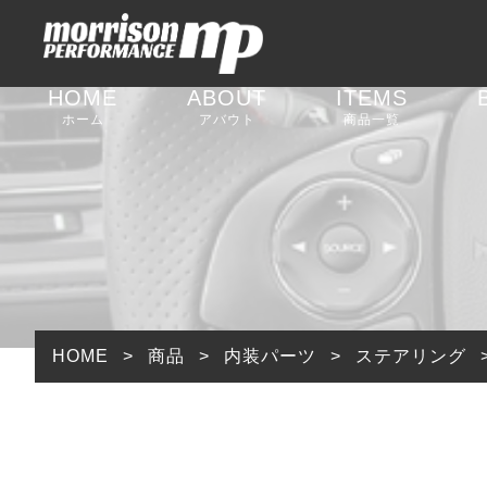
HOME
ABOUT
ITEMS
ホーム
アバウト
商品一覧
足回りパーツ
外装パーツ
内装パーツ
排気系パーツ
HOME
>
商品
>
内装パーツ
>
ステアリング