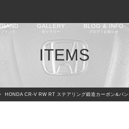
BRAND
GALLERY
BLOG & INFO
ブランド
ギャラリー
ブログ / お知らせ
AGT SHOCK
車高調
BMW 2 Series G42
お知らせ
ITEMS
REIKEN
エアロパーツ
BMW M2 F87
ブログ
CEEHOR
ステアリング
BMW M2 G87
ピックアップ
SHADOW
バルブコントローラー
BMW M3 G80
>
HONDA CR-V RW RT ステアリング鍛造カーボン&パ
SOOQOO
BMW 4 Series G22
G23 G26
STONE EXHAUST
BMW i4 G26