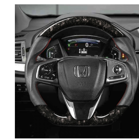
RPMPOWER
BMW 8 Series G14
G15 G16
BMW M8 F91 F92
F93
BMW X3 G01
BMW iX3 G08
BMW X3M F97
BMW X5M F95