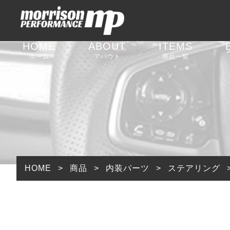
HOME
ABOUT
ITEMS
ホーム
アバウト
商品一覧
足回りパーツ
外装パーツ
内装パーツ
排気系パーツ
HOME
>
商品
>
内装パーツ
>
ステアリング