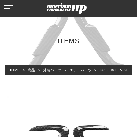
ITEMS
HOME
>
商品
>
外装パーツ
>
エアロパーツ
>
IX3 G08 BEV S