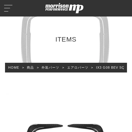
ITEMS
HOME
>
商品
>
外装パーツ
>
エアロパーツ
>
IX3 G08 BEV S