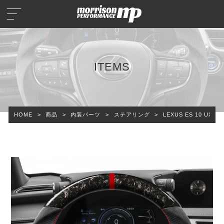
ITEMS
HOME
>
商品
>
内装パーツ
>
ステアリング
>
LEXUS ES 10 U