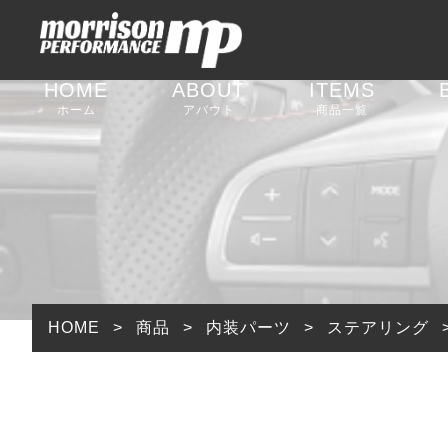
HOME
ABOUT
ITEMS
ホーム
アバウト
商品一覧
足回りパーツ
外装パーツ
内装パーツ
排気系パーツ
HOME
>
商品
>
内装パーツ
>
ステアリング