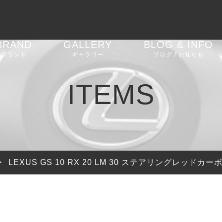
BRAND
GALLERY
BLOG & INFO
ブランド
ギャラリー
ブログ / お知らせ
AGT SHOCK
車高調
BMW 2 Series G42
お知らせ
ITEMS
REIKEN
エアロパーツ
BMW M2 F87
ブログ
CEEHOR
ステアリング
BMW M2 G87
ピックアップ
SHADOW
バルブコントローラー
BMW M3 G80
>
LEXUS GS 10 RX 20 LM 30 ステアリングレッド
SOOQOO
BMW 4 Series G22
G23 G26
STONE EXHAUST
BMW i4 G26