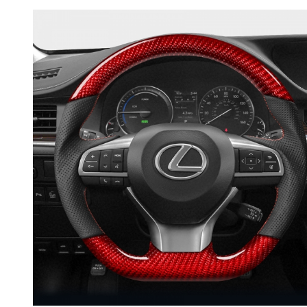
RPMPOWER
BMW 8 Series G14
G15 G16
BMW M8 F91 F92
F93
BMW X3 G01
BMW iX3 G08
BMW X3M F97
BMW X5M F95