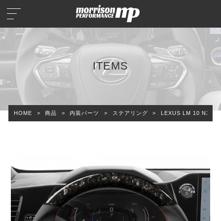
ITEMS
HOME
>
商品
>
内装パーツ
>
ステアリング
>
LEXUS LM 10 N