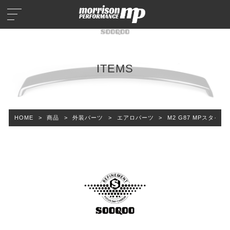
ITEMS
HOME
>
商品
>
外装パーツ
>
エアロパーツ
>
M2 G87 MPスタイル