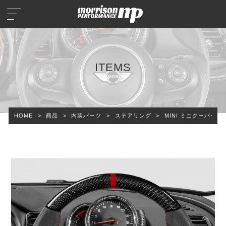
ITEMS
HOME
>
商品
>
内装パーツ
>
ステアリング
>
MINI ミニクーパー F