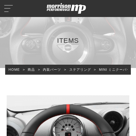
ITEMS
HOME
>
商品
>
内装パーツ
>
ステアリング
>
MINI ミニクーパー R