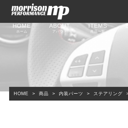
HOME
ABOUT
ITEMS
ホーム
アバウト
商品一覧
足回りパーツ
外装パーツ
内装パーツ
排気系パーツ
HOME
>
商品
>
内装パーツ
>
ステアリング