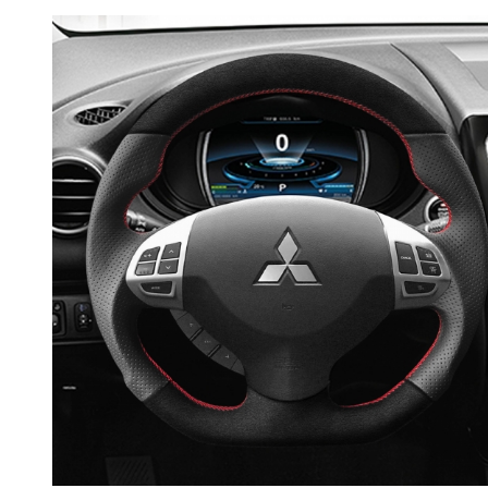
RPMPOWER
BMW 8 Series G14
G15 G16
BMW M8 F91 F92
F93
BMW X3 G01
BMW iX3 G08
BMW X3M F97
BMW X5M F95