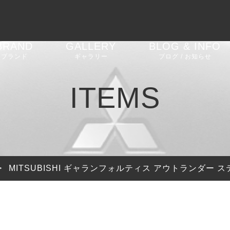
BRAND
GALLERY
BLOG & INFO
ブランド
ギャラリー
ブログ / お知らせ
AGT SHOCK
車高調
BMW 2 Series G42
お知らせ
ITEMS
REIKEN
エアロパーツ
BMW M2 F87
ブログ
CEEHOR
ステアリング
BMW M2 G87
ピックアップ
SHADOW
バルブコントローラー
BMW M3 G80
>
MITSUBISHI ギャランフォルティス アウトランダー 
SOOQOO
BMW 4 Series G22
G23 G26
STONE EXHAUST
BMW i4 G26