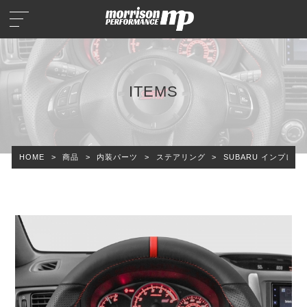
ITEMS
HOME
>
商品
>
内装パーツ
>
ステアリング
>
SUBARU インプレッ