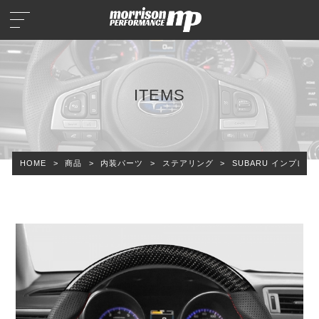
ITEMS
HOME
>
商品
>
内装パーツ
>
ステアリング
>
SUBARU インプレッ