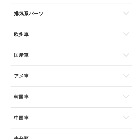
排気系パーツ
欧州車
国産車
アメ車
韓国車
中国車
未分類