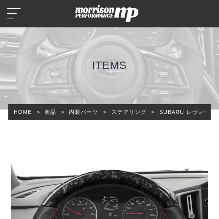
ITEMS
HOME
>
商品
>
内装パーツ
>
ステアリング
>
SUBARU レヴォーグ