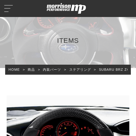
ITEMS
HOME
>
商品
>
内装パーツ
>
ステアリング
>
SUBARU BRZ ZC