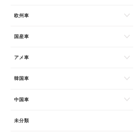
欧州車
国産車
アメ車
韓国車
中国車
未分類