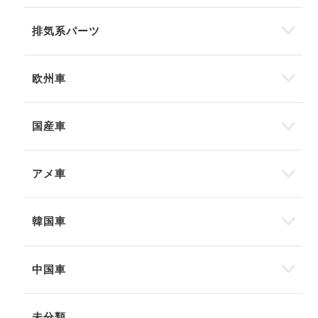
排気系パーツ
欧州車
国産車
アメ車
韓国車
中国車
未分類