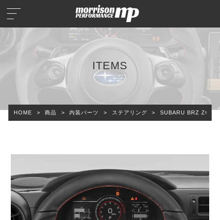
ITEMS
HOME
>
商品
>
内装パーツ
>
ステアリング
>
SUBARU BRZ ZC