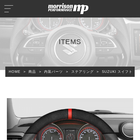
ITEMS
HOME
>
商品
>
内装パーツ
>
ステアリング
>
SUZUKI スイフト (