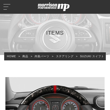
ITEMS
HOME
>
商品
>
内装パーツ
>
ステアリング
>
SUZUKI スイフト (