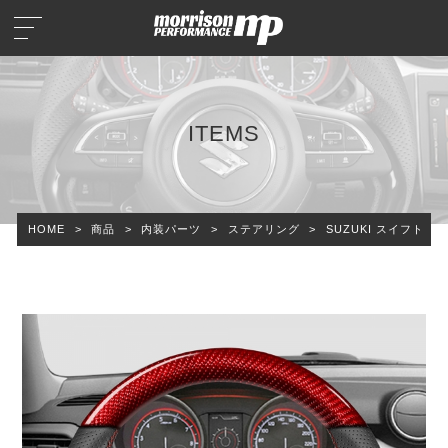
ITEMS
HOME
>
商品
>
内装パーツ
>
ステアリング
>
SUZUKI スイフト (