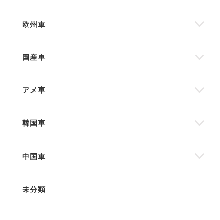
欧州車
国産車
アメ車
韓国車
中国車
未分類