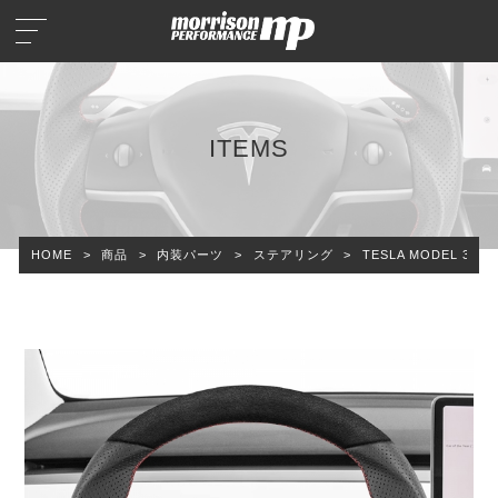
ITEMS
HOME
>
商品
>
内装パーツ
>
ステアリング
>
TESLA MODEL 