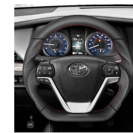
RPMPOWER
BMW 8 Series G14
G15 G16
BMW M8 F91 F92
F93
BMW X3 G01
BMW iX3 G08
BMW X3M F97
BMW X5M F95