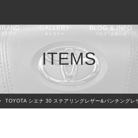
BRAND
GALLERY
BLOG & INFO
ブランド
ギャラリー
ブログ / お知らせ
AGT SHOCK
車高調
BMW 2 Series G42
お知らせ
ITEMS
REIKEN
エアロパーツ
BMW M2 F87
ブログ
CEEHOR
ステアリング
BMW M2 G87
ピックアップ
SHADOW
バルブコントローラー
BMW M3 G80
>
TOYOTA シエナ 30 ステアリングレザー&パンチングレザ
SOOQOO
BMW 4 Series G22
G23 G26
STONE EXHAUST
BMW i4 G26