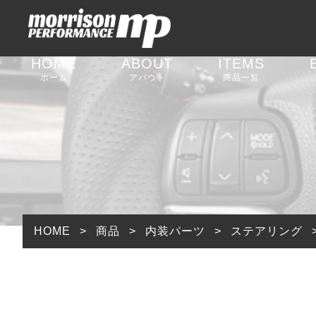
HOME
ABOUT
ITEMS
ホーム
アバウト
商品一覧
足回りパーツ
外装パーツ
内装パーツ
排気系パーツ
HOME
>
商品
>
内装パーツ
>
ステアリング