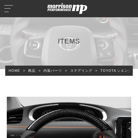
ITEMS
HOME
>
商品
>
内装パーツ
>
ステアリング
>
TOYOTA シエンタ 