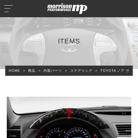
ITEMS
HOME
>
商品
>
内装パーツ
>
ステアリング
>
TOYOTA ノア ヴォ