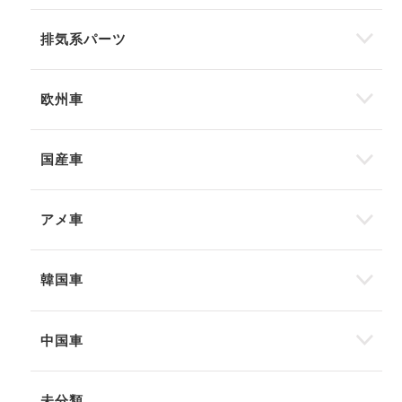
排気系パーツ
欧州車
国産車
アメ車
韓国車
中国車
未分類