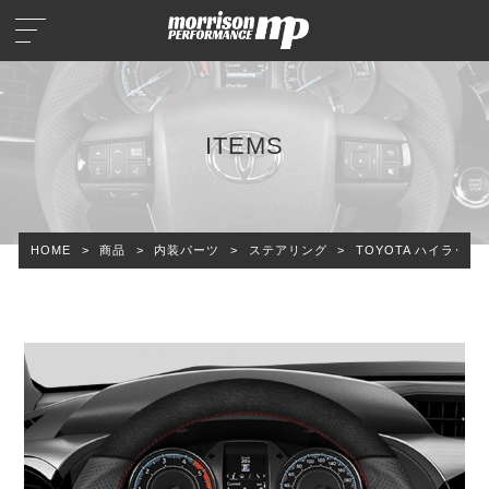
ITEMS
HOME
>
商品
>
内装パーツ
>
ステアリング
>
TOYOTA ハイラック