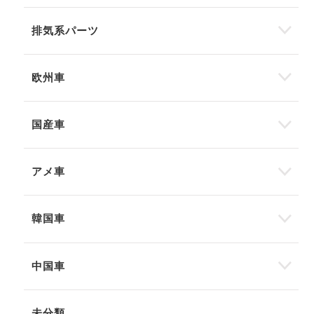
排気系パーツ
欧州車
国産車
アメ車
韓国車
中国車
未分類