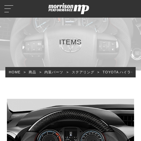
ITEMS
HOME
>
商品
>
内装パーツ
>
ステアリング
>
TOYOTA ハイラック