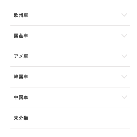
欧州車
国産車
アメ車
韓国車
中国車
未分類