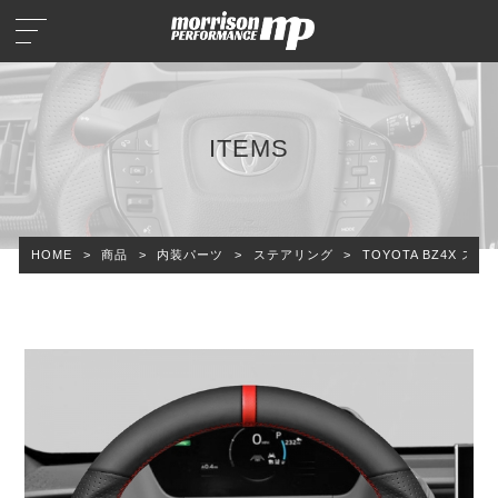
ITEMS
HOME
>
商品
>
内装パーツ
>
ステアリング
>
TOYOTA BZ4X 